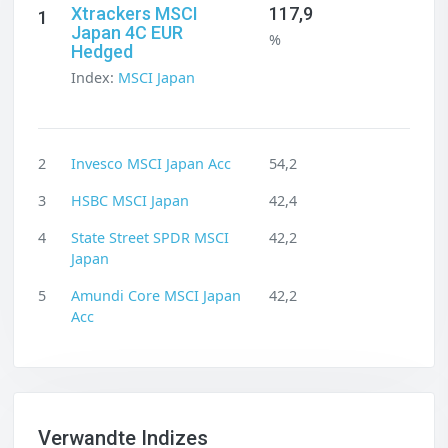
Xtrackers MSCI
117,9
1
Japan 4C EUR
%
Hedged
Index:
MSCI Japan
2
Invesco MSCI Japan Acc
54,2
3
HSBC MSCI Japan
42,4
4
State Street SPDR MSCI
42,2
Japan
5
Amundi Core MSCI Japan
42,2
Acc
Verwandte Indizes