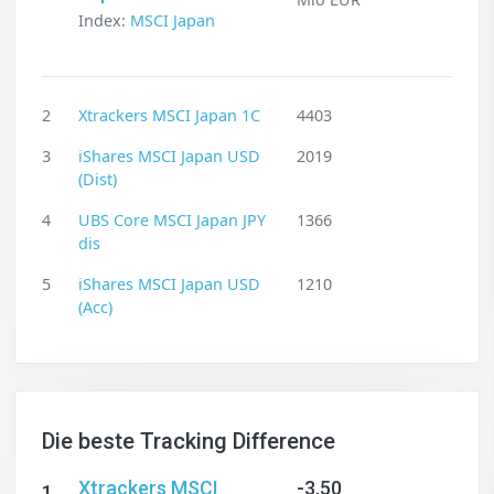
Index:
MSCI Japan
2
Xtrackers MSCI Japan 1C
4403
3
iShares MSCI Japan USD
2019
(Dist)
4
UBS Core MSCI Japan JPY
1366
dis
5
iShares MSCI Japan USD
1210
(Acc)
Die beste Tracking Difference
Xtrackers MSCI
-3,50
1