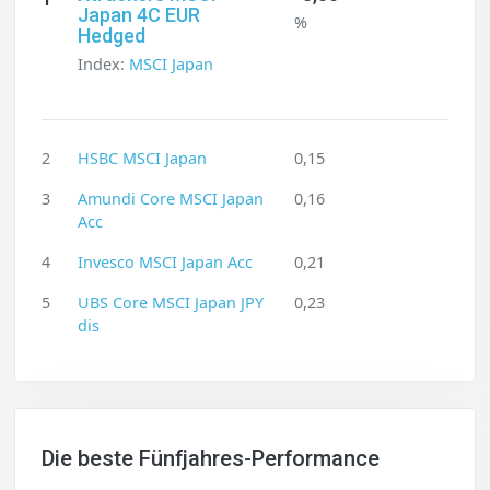
Japan 4C EUR
%
Hedged
Index:
MSCI Japan
2
HSBC MSCI Japan
0,15
3
Amundi Core MSCI Japan
0,16
Acc
4
Invesco MSCI Japan Acc
0,21
5
UBS Core MSCI Japan JPY
0,23
dis
Die beste Fünfjahres-Performance