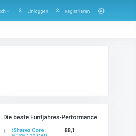
sch
Einloggen
Registrieren
Die beste Fünfjahres-Performance
iShares Core
88,1
1
FTSE 100 GBP