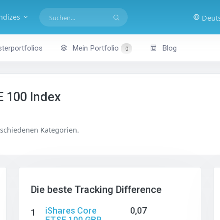
indizes
Deut
terportfolios
Mein Portfolio
Blog
0
E 100 Index
erschiedenen Kategorien.
Die beste Tracking Difference
iShares Core
0,07
1
FTSE 100 GBP