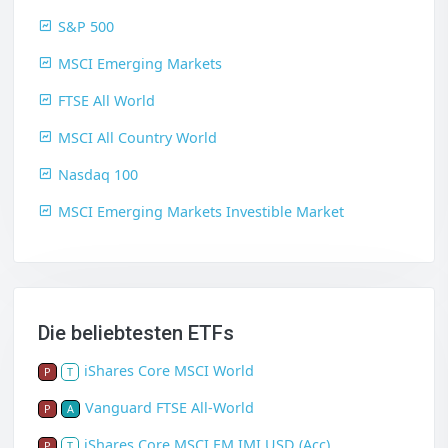
S&P 500
MSCI Emerging Markets
FTSE All World
MSCI All Country World
Nasdaq 100
MSCI Emerging Markets Investible Market
Die beliebtesten ETFs
iShares Core MSCI World
P
T
Vanguard FTSE All-World
P
A
iShares Core MSCI EM IMI USD (Acc)
P
T