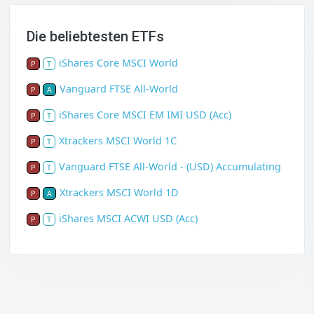
Die beliebtesten ETFs
iShares Core MSCI World
P
T
Vanguard FTSE All-World
P
A
iShares Core MSCI EM IMI USD (Acc)
P
T
Xtrackers MSCI World 1C
P
T
Vanguard FTSE All-World - (USD) Accumulating
P
T
Xtrackers MSCI World 1D
P
A
iShares MSCI ACWI USD (Acc)
P
T