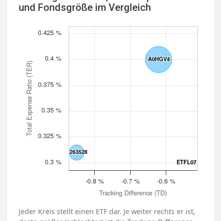
und Fondsgröße im Vergleich
0.425 %
0.4 %
A0HGV4
A0HGV4
Total Expense Ratio (TER)
0.375 %
0.35 %
0.325 %
263528
263528
0.3 %
ETFL07
ETFL07
-0.8 %
-0.7 %
-0.6 %
Tracking Difference (TD)
Jeder Kreis stellt einen ETF dar. Je weiter rechts er ist,