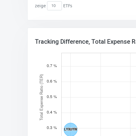
zeige
ETFs
Tracking Difference, Total Expense 
0.7 %
Total Expense Ratio (TER)
0.6 %
0.5 %
0.4 %
0.3 %
LYX0YW
LYX0YW