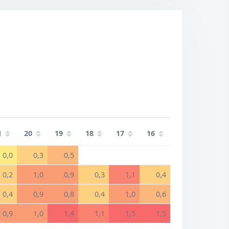
1
20
19
18
17
16
0,0
0,3
0,5
0,2
1,0
0,9
0,3
1,1
0,4
0,4
0,9
0,8
0,4
1,0
0,6
0,9
1,0
1,4
1,1
1,5
1,5