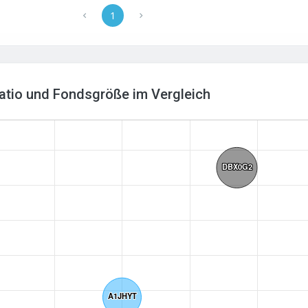
1
Ratio und Fondsgröße im Vergleich
DBX0G2
DBX0G2
A1JHYT
A1JHYT