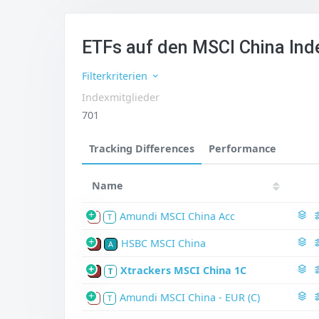
ETFs auf den MSCI China Ind
Filterkriterien
Indexmitglieder
701
Tracking Differences
Performance
Name
Amundi MSCI China Acc
S
T
HSBC MSCI China
P
A
Xtrackers MSCI China 1C
P
T
Amundi MSCI China - EUR (C)
S
T