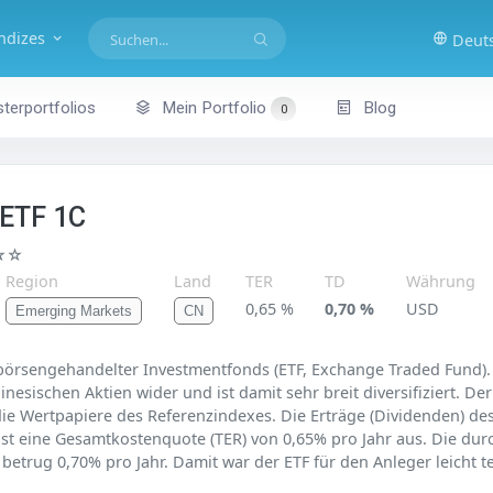
indizes
Deut
terportfolios
Mein Portfolio
Blog
0
 ETF 1C
☆☆
Region
Land
TER
TD
Währung
0,65 %
0,70 %
USD
Emerging Markets
CN
 börsengehandelter Investmentfonds (ETF, Exchange Traded Fund). 
nesischen Aktien wider und ist damit sehr breit diversifiziert. De
 die Wertpapiere des Referenzindexes. Die Erträge (Dividenden) de
eist eine Gesamtkostenquote (TER) von 0,65% pro Jahr aus. Die dur
betrug 0,70% pro Jahr. Damit war der ETF für den Anleger leicht te