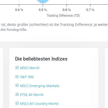
0.4 %
0.5 %
0.6 %
0.7 %
Tracking Difference (TD)
er ist, desto größer (schlechter) ist die Tracking Difference. Je weit
 die Fondsgröße.
Die beliebtesten Indizes
MSCI World
S&P 500
MSCI Emerging Markets
FTSE All World
MSCI All Country World