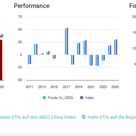
Performance
Fo
75
20
50
15
.8
.8
25
10
0
5
-25
-50
25
2011
2013
2015
2017
2019
2021
2023
2025
Fonds (%, USD)
Index
besten ETFs auf den MSCI China Index
mehr ETFs auf die Reg