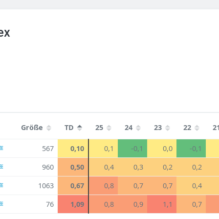
ex
Größe
TD
25
24
23
22
2
567
0,10
0,1
-0,1
0,0
-0,1
960
0,50
0,4
0,3
0,2
0,2
1063
0,67
0,8
0,7
0,7
0,4
76
1,09
0,8
0,9
1,1
0,7