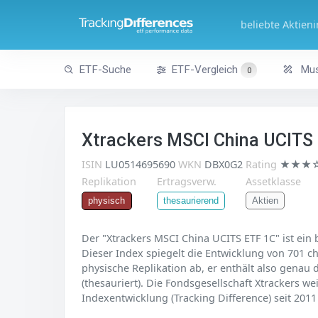
beliebte Aktien
ETF-Suche
ETF-Vergleich
Mus
0
Xtrackers MSCI China UCITS
ISIN
LU0514695690
WKN
DBX0G2
Rating
★★★
Replikation
Ertragsverw.
Assetklasse
Aktien
physisch
thesaurierend
Der "Xtrackers MSCI China UCITS ETF 1C" ist ein
Dieser Index spiegelt die Entwicklung von 701 chi
physische Replikation ab, er enthält also genau
(thesauriert). Die Fondsgesellschaft Xtrackers w
Indexentwicklung (Tracking Difference) seit 2011 