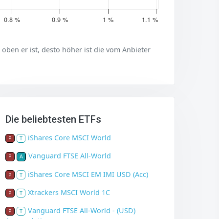
0.8 %
0.9 %
1 %
1.1 %
er oben er ist, desto höher ist die vom Anbieter
Die beliebtesten ETFs
iShares Core MSCI World
P
T
Vanguard FTSE All-World
P
A
iShares Core MSCI EM IMI USD (Acc)
P
T
Xtrackers MSCI World 1C
P
T
Vanguard FTSE All-World - (USD)
P
T