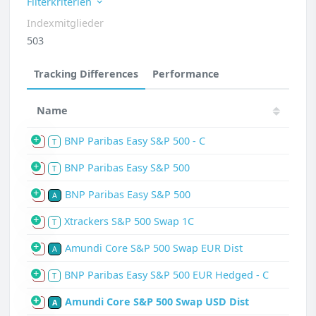
Filterkriterien
Indexmitglieder
503
Tracking Differences
Performance
Name
BNP Paribas Easy S&P 500 - C
S
T
BNP Paribas Easy S&P 500
S
T
BNP Paribas Easy S&P 500
S
A
Xtrackers S&P 500 Swap 1C
S
T
Amundi Core S&P 500 Swap EUR Dist
S
A
BNP Paribas Easy S&P 500 EUR Hedged - C
S
T
Amundi Core S&P 500 Swap USD Dist
S
A