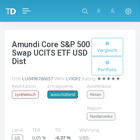
Amundi Core S&P 500
Vergleich
Swap UCITS ETF USD
Dist
Portfolio
ISIN
LU0496786657
WKN
LYX0FZ
Rating
★★★★★
Replikation
Ertragsverw.
Assetklasse
Aktien
synthetisch
ausschüttend
Region
Nordamerika
Land
TER
TD
Währung
0,05 %
-0,37 %
USD
US