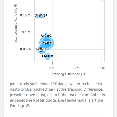
Total Expense Ratio (TER)
0.15 %
A1W4DP
A1W4DP
0.1 %
A1C19C
A1C19C
622391
622391
0.05 %
LYX0FS
LYX0FS
A1JULM
A1JULM
0 %
1 %
2 %
Tracking Difference (TD)
Jeder Kreis stellt einen ETF dar. Je weiter rechts er ist,
desto größer (schlechter) ist die Tracking Difference.
Je weiter oben er ist, desto höher ist die vom Anbieter
angegebene Kostenquote. Die Fläche visualisiert die
Fondsgröße.