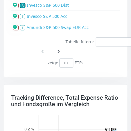
Invesco S&P 500 Dist
S
A
Invesco S&P 500 Acc
S
T
Amundi S&P 500 Swap EUR Acc
S
T
Tabelle filtern:
zeige
ETFs
Tracking Difference, Total Expense Ratio
und Fondsgröße im Vergleich
0.2 %
A113FP
A113FP