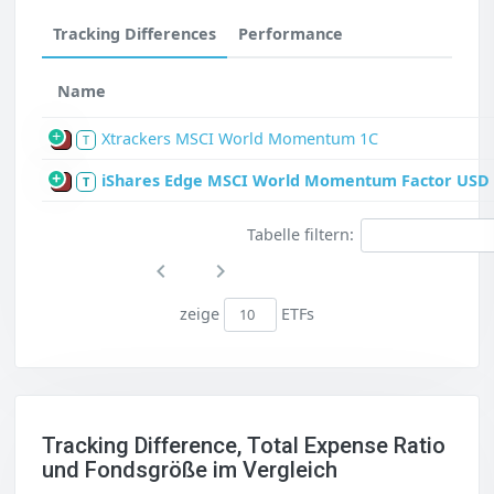
Tracking Differences
Performance
Name
Xtrackers MSCI World Momentum 1C
P
T
iShares Edge MSCI World Momentum Factor USD 
P
T
Tabelle filtern:
zeige
ETFs
Tracking Difference, Total Expense Ratio
und Fondsgröße im Vergleich