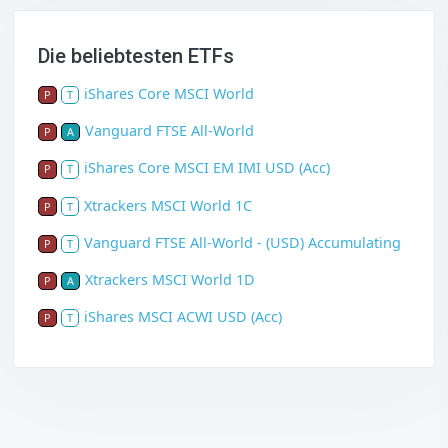
Die beliebtesten ETFs
iShares Core MSCI World
P
T
Vanguard FTSE All-World
P
A
iShares Core MSCI EM IMI USD (Acc)
P
T
Xtrackers MSCI World 1C
P
T
Vanguard FTSE All-World - (USD) Accumulating
P
T
Xtrackers MSCI World 1D
P
A
iShares MSCI ACWI USD (Acc)
P
T