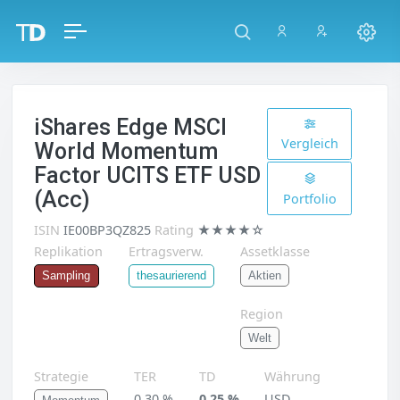
iShares Edge MSCI
Vergleich
World Momentum
Factor UCITS ETF USD
(Acc)
Portfolio
ISIN
IE00BP3QZ825
Rating
★★★★☆
Replikation
Ertragsverw.
Assetklasse
Aktien
Sampling
thesaurierend
Region
Welt
Strategie
TER
TD
Währung
0,30 %
0,25 %
USD