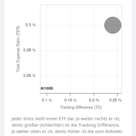
0.3 %
Total Expense Ratio (TER)
0.28 %
0.26 %
A1103G
A1103G
0.1 %
0.15 %
0.2 %
0.25 %
Tracking Difference (TD)
Jeder Kreis stellt einen ETF dar. Je weiter rechts er ist,
desto größer (schlechter) ist die Tracking Difference.
Je weiter oben er ist, desto höher ist die vom Anbieter