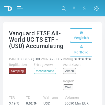
Vanguard FTSE All-
Vergleich
World UCITS ETF -
(USD) Accumulating
Portfolio
ISIN
IE00BK5BQT80
WKN
A2PKXG
Rating
★★★★★
Replikation
Ertragsverw.
Assetklasse
Aktien
Sampling
thesaurierend
Region
Welt
TER
TD
Währung
Volumen
0,19 %
0,02 %
USD
30690 Mio EUR