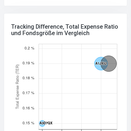
Tracking Difference, Total Expense Ratio
und Fondsgröße im Vergleich
0.2 %
0.19 %
A1JX52
A1JX52
Total Expense Ratio (TER)
0.18 %
0.17 %
0.16 %
0.15 %
A3D7QX
A3D7QX