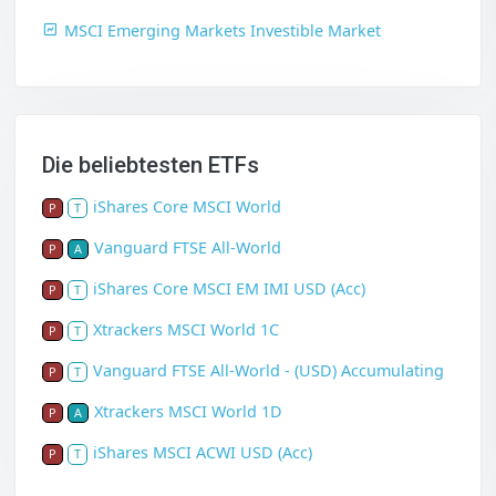
MSCI Emerging Markets Investible Market
Die beliebtesten ETFs
iShares Core MSCI World
P
T
Vanguard FTSE All-World
P
A
iShares Core MSCI EM IMI USD (Acc)
P
T
Xtrackers MSCI World 1C
P
T
Vanguard FTSE All-World - (USD) Accumulating
P
T
Xtrackers MSCI World 1D
P
A
iShares MSCI ACWI USD (Acc)
P
T