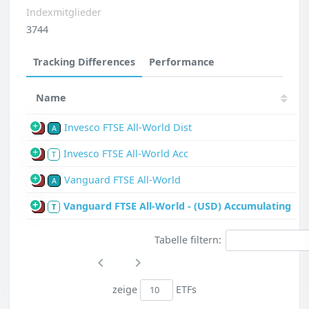
Indexmitglieder
3744
Tracking Differences
Performance
Name
Invesco FTSE All-World Dist
P
A
Invesco FTSE All-World Acc
P
T
Vanguard FTSE All-World
P
A
Vanguard FTSE All-World - (USD) Accumulating
P
T
Tabelle filtern:
zeige
ETFs