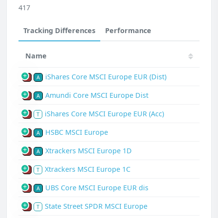
417
Tracking Differences
Performance
Name
iShares Core MSCI Europe EUR (Dist)
P
A
Amundi Core MSCI Europe Dist
P
A
iShares Core MSCI Europe EUR (Acc)
P
T
HSBC MSCI Europe
P
A
Xtrackers MSCI Europe 1D
P
A
Xtrackers MSCI Europe 1C
P
T
UBS Core MSCI Europe EUR dis
P
A
State Street SPDR MSCI Europe
P
T