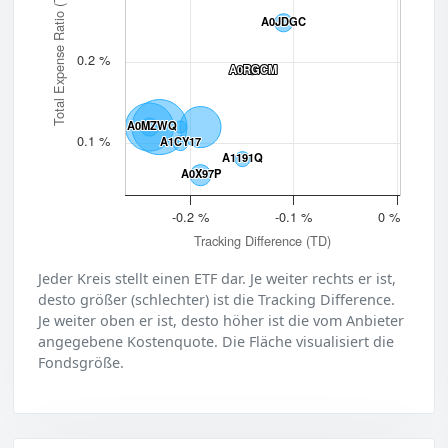
Total Expense Ratio (TER)
A0JDGC
A0JDGC
0.2 %
A0RGCM
A0RGCM
A0MZWQ
A0MZWQ
0.1 %
A1CY17
A1CY17
A1191Q
A1191Q
A0X97P
A0X97P
-0.2 %
-0.1 %
0 %
Tracking Difference (TD)
Jeder Kreis stellt einen ETF dar. Je weiter rechts er ist,
desto größer (schlechter) ist die Tracking Difference.
Je weiter oben er ist, desto höher ist die vom Anbieter
angegebene Kostenquote. Die Fläche visualisiert die
Fondsgröße.