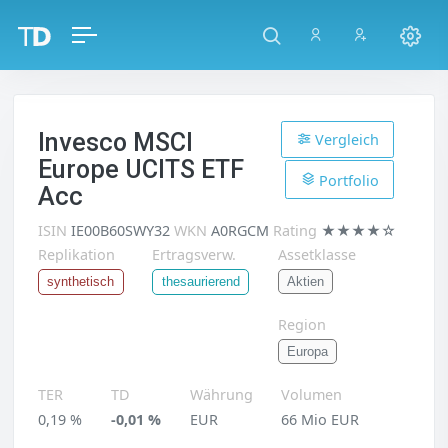
Invesco MSCI
Vergleich
Europe UCITS ETF
Portfolio
Acc
ISIN
IE00B60SWY32
WKN
A0RGCM
Rating
★★★★☆
Replikation
Ertragsverw.
Assetklasse
Aktien
synthetisch
thesaurierend
Region
Europa
TER
TD
Währung
Volumen
0,19 %
-0,01 %
EUR
66 Mio EUR