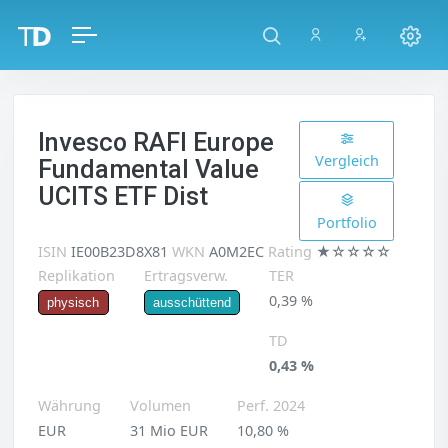
Invesco RAFI Europe
Vergleich
Fundamental Value
UCITS ETF Dist
Portfolio
ISIN
IE00B23D8X81
WKN
A0M2EC
Rating
★☆☆☆☆
Replikation
Ertragsverw.
TER
0,39 %
physisch
ausschüttend
TD
0,43 %
Währung
Volumen
Perf. 2024
EUR
31 Mio EUR
10,80 %