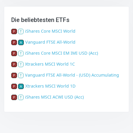
Die beliebtesten ETFs
iShares Core MSCI World
P
T
Vanguard FTSE All-World
P
A
iShares Core MSCI EM IMI USD (Acc)
P
T
Xtrackers MSCI World 1C
P
T
Vanguard FTSE All-World - (USD) Accumulating
P
T
Xtrackers MSCI World 1D
P
A
iShares MSCI ACWI USD (Acc)
P
T