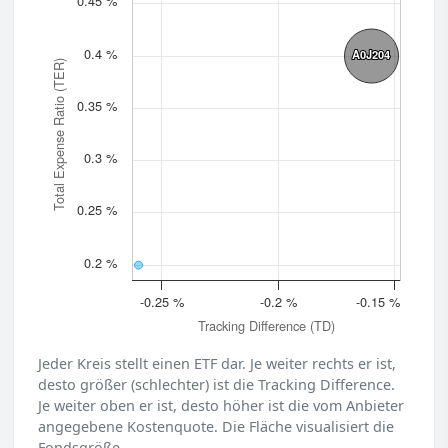
0.45 %
0.4 %
A0J204
A0J204
Total Expense Ratio (TER)
0.35 %
0.3 %
0.25 %
0.2 %
-0.25 %
-0.2 %
-0.15 %
Tracking Difference (TD)
Jeder Kreis stellt einen ETF dar. Je weiter rechts er ist,
desto größer (schlechter) ist die Tracking Difference.
Je weiter oben er ist, desto höher ist die vom Anbieter
angegebene Kostenquote. Die Fläche visualisiert die
Fondsgröße.