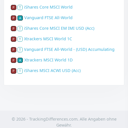
iShares Core MSCI World
P
T
Vanguard FTSE All-World
P
A
iShares Core MSCI EM IMI USD (Acc)
P
T
Xtrackers MSCI World 1C
P
T
Vanguard FTSE All-World - (USD) Accumulating
P
T
Xtrackers MSCI World 1D
P
A
iShares MSCI ACWI USD (Acc)
P
T
© 2026 - TrackingDifferences.com. Alle Angaben ohne
Gewähr.