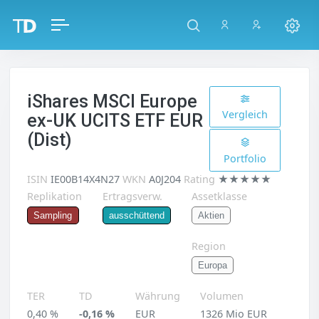
iShares MSCI Europe
Vergleich
ex-UK UCITS ETF EUR
(Dist)
Portfolio
ISIN
IE00B14X4N27
WKN
A0J204
Rating
★★★★★
Replikation
Ertragsverw.
Assetklasse
Aktien
Sampling
ausschüttend
Region
Europa
TER
TD
Währung
Volumen
0,40 %
-0,16 %
EUR
1326 Mio EUR