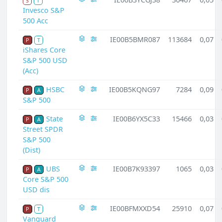
S
T
Invesco S&P
500 Acc
IE00B5BMR087
113684
0,07
P
T
iShares Core
S&P 500 USD
(Acc)
HSBC
IE00B5KQNG97
7284
0,09
P
A
S&P 500
State
IE00B6YX5C33
15466
0,03
P
A
Street SPDR
S&P 500
(Dist)
UBS
IE00B7K93397
1065
0,03
P
A
Core S&P 500
USD dis
IE00BFMXXD54
25910
0,07
P
T
Vanguard