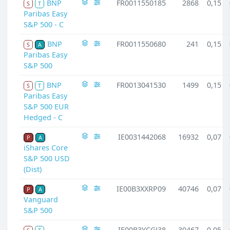
BNP
FR0011550185
2868
0,15
S
T
Paribas Easy
S&P 500 - C
BNP
FR0011550680
241
0,15
S
A
Paribas Easy
S&P 500
BNP
FR0013041530
1499
0,15
S
T
Paribas Easy
S&P 500 EUR
Hedged - C
IE0031442068
16932
0,07
P
A
iShares Core
S&P 500 USD
(Dist)
IE00B3XXRP09
40746
0,07
P
A
Vanguard
S&P 500
IE00B3YCGJ38
30467
0,05