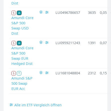
Dist
LU0496786657
3635
0,05
S
A
Amundi Core
S&P 500
Swap USD
Dist
LU0959211243
1391
0,07
S
A
Amundi Core
S&P 500
Swap EUR
Hedged Dist
LU1681048804
2312
0,15
S
T
Amundi S&P
500 Swap
EUR Acc
Alle im ETF-Vergleich öffnen