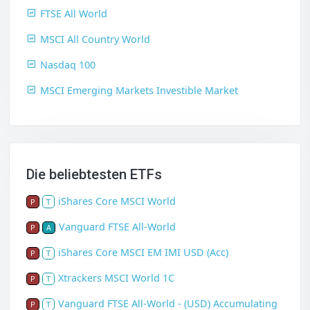
FTSE All World
MSCI All Country World
Nasdaq 100
MSCI Emerging Markets Investible Market
Die beliebtesten ETFs
iShares Core MSCI World
P
T
Vanguard FTSE All-World
P
A
iShares Core MSCI EM IMI USD (Acc)
P
T
Xtrackers MSCI World 1C
P
T
Vanguard FTSE All-World - (USD) Accumulating
P
T