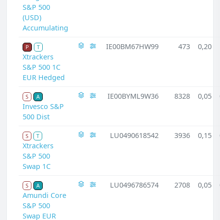
S&P 500
(USD)
Accumulating
IE00BM67HW99
473
0,20
P
T
Xtrackers
S&P 500 1C
EUR Hedged
IE00BYML9W36
8328
0,05
S
A
Invesco S&P
500 Dist
LU0490618542
3936
0,15
S
T
Xtrackers
S&P 500
Swap 1C
LU0496786574
2708
0,05
S
A
Amundi Core
S&P 500
Swap EUR