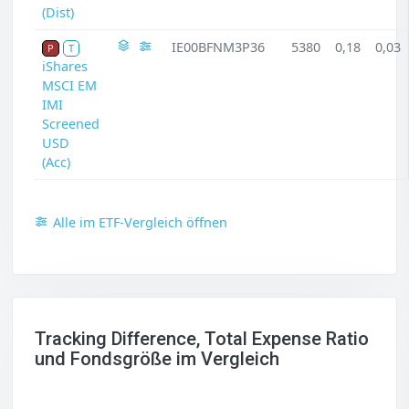
(Dist)
IE00BFNM3P36
5380
0,18
0,03
P
T
iShares
MSCI EM
IMI
Screened
USD
(Acc)
Alle im ETF-Vergleich öffnen
Tracking Difference, Total Expense Ratio
und Fondsgröße im Vergleich