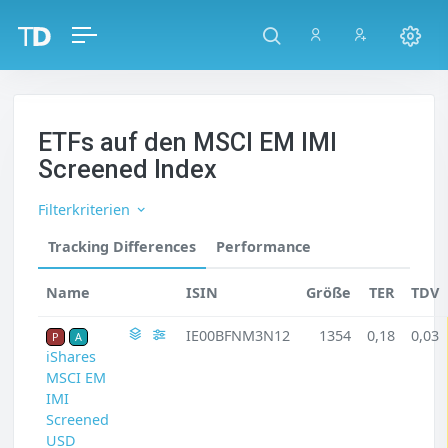
ETFs auf den MSCI EM IMI
Screened Index
Filterkriterien
Tracking Differences
Performance
Name
ISIN
Größe
TER
TDV
IE00BFNM3N12
1354
0,18
0,03
P
A
iShares
MSCI EM
IMI
Screened
USD