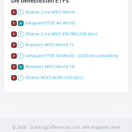
Die beliebtesten ETFs
iShares Core MSCI World
P
T
Vanguard FTSE All-World
P
A
iShares Core MSCI EM IMI USD (Acc)
P
T
Xtrackers MSCI World 1C
P
T
Vanguard FTSE All-World - (USD) Accumulating
P
T
Xtrackers MSCI World 1D
P
A
iShares MSCI ACWI USD (Acc)
P
T
© 2026 - TrackingDifferences.com. Alle Angaben ohne