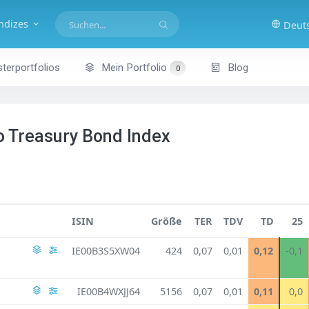
indizes
Deut
terportfolios
Mein Portfolio
Blog
0
o Treasury Bond Index
ISIN
Größe
TER
TDV
TD
25
IE00B3S5XW04
424
0,07
0,01
0,12
-0,1
IE00B4WXJJ64
5156
0,07
0,01
0,11
0,0