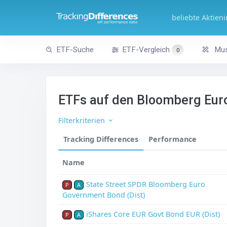
beliebte Aktien
ETF-Suche
ETF-Vergleich
Mus
0
ETFs auf den Bloomberg Eur
Filterkriterien
Tracking Differences
Performance
Name
State Street SPDR Bloomberg Euro
P
A
Government Bond (Dist)
iShares Core EUR Govt Bond EUR (Dist)
P
A