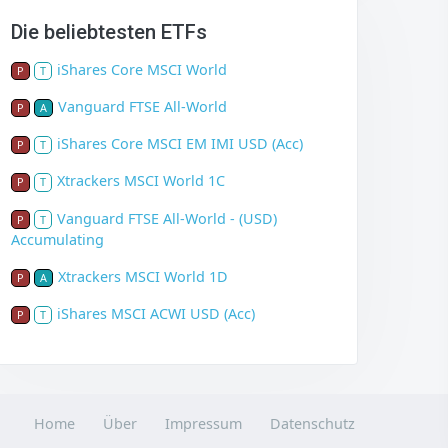
Die beliebtesten ETFs
iShares Core MSCI World
P
T
Vanguard FTSE All-World
P
A
iShares Core MSCI EM IMI USD (Acc)
P
T
Xtrackers MSCI World 1C
P
T
Vanguard FTSE All-World - (USD)
P
T
Accumulating
Xtrackers MSCI World 1D
P
A
iShares MSCI ACWI USD (Acc)
P
T
Home
Über
Impressum
Datenschutz