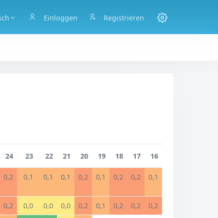
sch
Einloggen
Registrieren
24
23
22
21
20
19
18
17
16
0,2
0,1
0,1
0,1
0,2
0,1
0,2
0,2
0,1
0,2
0,0
0,0
0,0
0,2
0,1
0,2
0,2
0,2