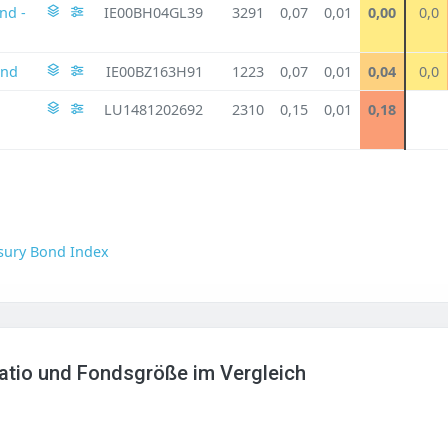
nd -
IE00BH04GL39
3291
0,07
0,01
0,00
0,0
ond
IE00BZ163H91
1223
0,07
0,01
0,04
0,0
LU1481202692
2310
0,15
0,01
0,18
sury Bond Index
Ratio und Fondsgröße im Vergleich