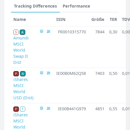
Tracking Differences
Performance
Name
ISIN
Größe
TER
TDV
FR0010315770
7844
0,30
0,00
S
A
Amundi
MSCI
World
Swap II
Dist
IE00B0M62Q58
7403
0,50
0,01
P
A
iShares
MSCI
World
USD (Dist)
IE00B441G979
4851
0,55
0,01
P
T
iShares
MSCI
World