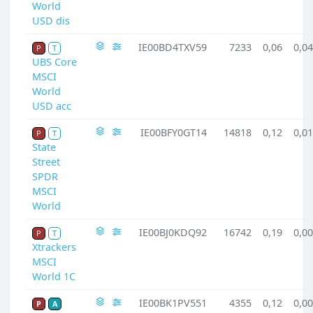
World
USD dis
IE00BD4TXV59
7233
0,06
0,04
P
T
UBS Core
MSCI
World
USD acc
IE00BFY0GT14
14818
0,12
0,01
P
T
State
Street
SPDR
MSCI
World
IE00BJ0KDQ92
16742
0,19
0,00
P
T
Xtrackers
MSCI
World 1C
IE00BK1PV551
4355
0,12
0,00
P
A