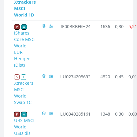
Xtrackers
MSCI
World 1D
IE00BKBF6H24
1636
0,30
5,51
P
A
iShares
Core MSCI
World
EUR
Hedged
(Dist)
LU0274208692
4820
0,45
0,01
S
T
Xtrackers
MSCI
World
Swap 1C
LU0340285161
1348
0,30
0,00
P
A
UBS MSCI
World
USD dis