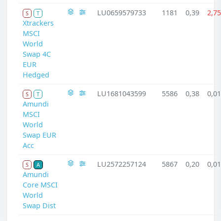
LU0659579733
1181
0,39
2,75
S
T
Xtrackers
MSCI
World
Swap 4C
EUR
Hedged
LU1681043599
5586
0,38
0,01
S
T
Amundi
MSCI
World
Swap EUR
Acc
LU2572257124
5867
0,20
0,01
S
A
Amundi
Core MSCI
World
Swap Dist