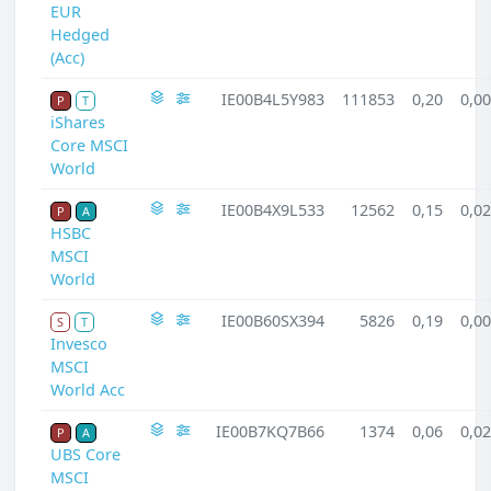
EUR
Hedged
(Acc)
IE00B4L5Y983
111853
0,20
0,00
P
T
iShares
Core MSCI
World
IE00B4X9L533
12562
0,15
0,02
P
A
HSBC
MSCI
World
IE00B60SX394
5826
0,19
0,00
S
T
Invesco
MSCI
World Acc
IE00B7KQ7B66
1374
0,06
0,02
P
A
UBS Core
MSCI