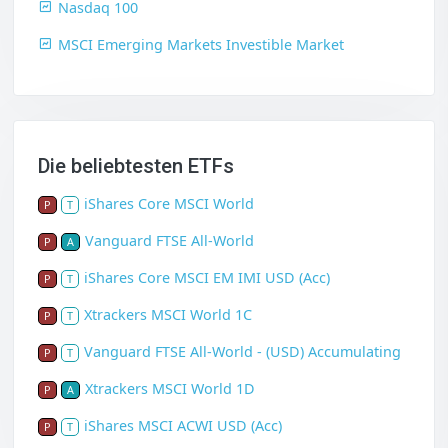
Nasdaq 100
MSCI Emerging Markets Investible Market
Die beliebtesten ETFs
iShares Core MSCI World
P
T
Vanguard FTSE All-World
P
A
iShares Core MSCI EM IMI USD (Acc)
P
T
Xtrackers MSCI World 1C
P
T
Vanguard FTSE All-World - (USD) Accumulating
P
T
Xtrackers MSCI World 1D
P
A
iShares MSCI ACWI USD (Acc)
P
T