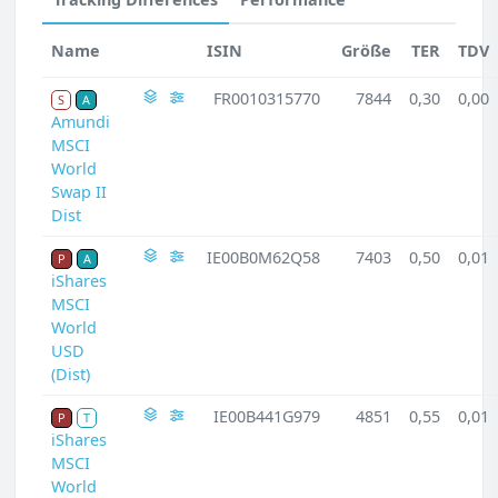
Name
ISIN
Größe
TER
TDV
FR0010315770
7844
0,30
0,00
S
A
Amundi
MSCI
World
Swap II
Dist
IE00B0M62Q58
7403
0,50
0,01
P
A
iShares
MSCI
World
USD
(Dist)
IE00B441G979
4851
0,55
0,01
P
T
iShares
MSCI
World