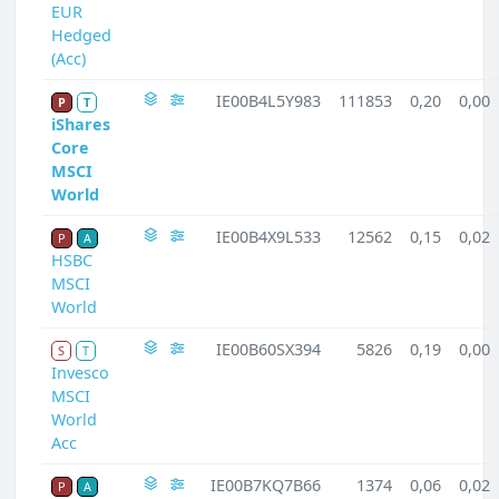
EUR
Hedged
(Acc)
IE00B4L5Y983
111853
0,20
0,00
P
T
iShares
Core
MSCI
World
IE00B4X9L533
12562
0,15
0,02
P
A
HSBC
MSCI
World
IE00B60SX394
5826
0,19
0,00
S
T
Invesco
MSCI
World
Acc
IE00B7KQ7B66
1374
0,06
0,02
P
A