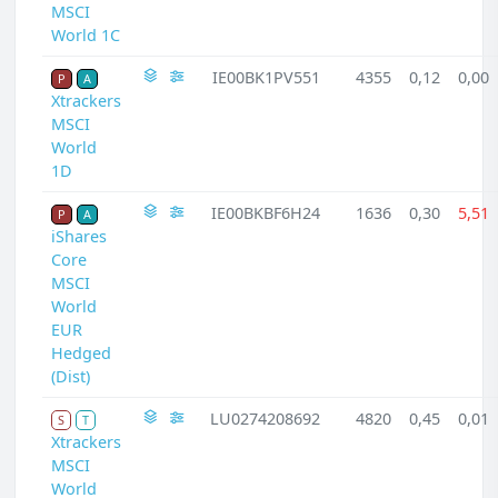
MSCI
World 1C
IE00BK1PV551
4355
0,12
0,00
P
A
Xtrackers
MSCI
World
1D
IE00BKBF6H24
1636
0,30
5,51
P
A
iShares
Core
MSCI
World
EUR
Hedged
(Dist)
LU0274208692
4820
0,45
0,01
S
T
Xtrackers
MSCI
World