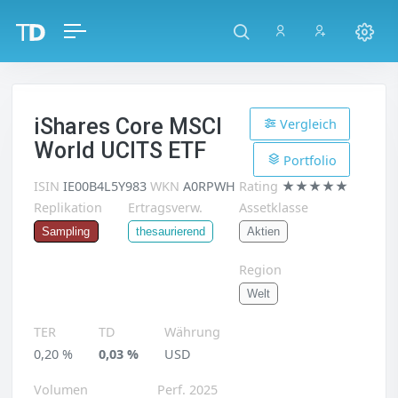
iShares Core MSCI
Vergleich
World UCITS ETF
Portfolio
ISIN
IE00B4L5Y983
WKN
A0RPWH
Rating
★★★★★
Replikation
Ertragsverw.
Assetklasse
Aktien
Sampling
thesaurierend
Region
Welt
TER
TD
Währung
0,20 %
0,03 %
USD
Volumen
Perf. 2025