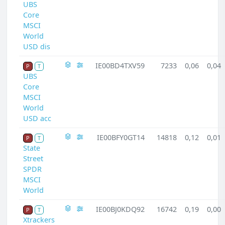
UBS
Core
MSCI
World
USD dis
IE00BD4TXV59
7233
0,06
0,04
P
T
UBS
Core
MSCI
World
USD acc
IE00BFY0GT14
14818
0,12
0,01
P
T
State
Street
SPDR
MSCI
World
IE00BJ0KDQ92
16742
0,19
0,00
P
T
Xtrackers