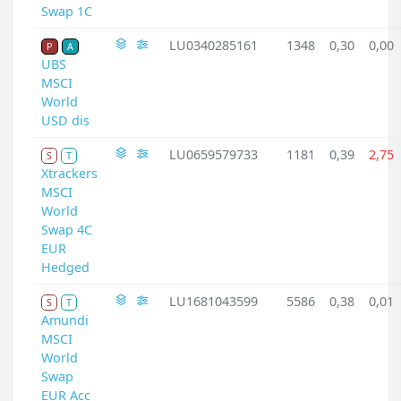
Swap 1C
LU0340285161
1348
0,30
0,00
P
A
UBS
MSCI
World
USD dis
LU0659579733
1181
0,39
2,75
S
T
Xtrackers
MSCI
World
Swap 4C
EUR
Hedged
LU1681043599
5586
0,38
0,01
S
T
Amundi
MSCI
World
Swap
EUR Acc