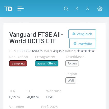
Vanguard FTSE All-
Vergleich
World UCITS ETF
Portfolio
ISIN
IE00B3RBWM25
WKN
A1JX52
Rating
★★★★★
Replikation
Ertragsverw.
Assetklasse
Aktien
Sampling
ausschüttend
Region
Welt
TER
TD
Währung
0,19 %
-0,02 %
USD
Volumen
Perf. 2025