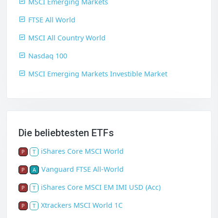
MSCI Emerging Markets
FTSE All World
MSCI All Country World
Nasdaq 100
MSCI Emerging Markets Investible Market
Die beliebtesten ETFs
iShares Core MSCI World
P
T
Vanguard FTSE All-World
P
A
iShares Core MSCI EM IMI USD (Acc)
P
T
Xtrackers MSCI World 1C
P
T