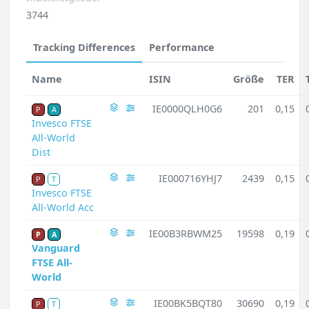
3744
Tracking Differences
Performance
Name
ISIN
Größe
TER
IE0000QLH0G6
201
0,15
P
A
Invesco FTSE
All-World
Dist
IE000716YHJ7
2439
0,15
P
T
Invesco FTSE
All-World Acc
IE00B3RBWM25
19598
0,19
P
A
Vanguard
FTSE All-
World
IE00BK5BQT80
30690
0,19
P
T