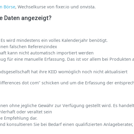
n Börse
, Wechselkurse von fixer.io und onvista.
e Daten angezeigt?
 Es wird mindestens ein volles Kalenderjahr benötigt.
inen falschen Referenzindex
haft kann nicht automatisch importiert werden
nug für eine manuelle Erfassung. Das ist vor allem bei Produkten a
ondsgesellschaft hat ihre KIID womöglich noch nicht aktualisiert
gdifferences dot com" schicken und um die Erfassung der entsprec
 Ihnen ohne jegliche Gewähr zur Verfügung gestellt wird. Es hande
lerhaft oder veraltet sein
ne Empfehlung dar.
d konsultieren Sie bei Bedarf einen qualifizierten Anlageberater,