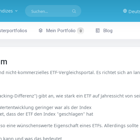
indizes
Deut
terportfolios
Mein Portfolio
Blog
0
om
 nicht-kommerzielles ETF-Vergleichsportal. Es richtet sich an lang
acking-Differenz") gibt an, wie stark ein ETF auf Jahressicht von 
Wertentwicklung geringer war als der Index
t, dass der ETF den Index "geschlagen" hat
also eine wünschenswerte Eigenschaft eines ETFs. Allerdings sollte
n kann und was das bedeutet