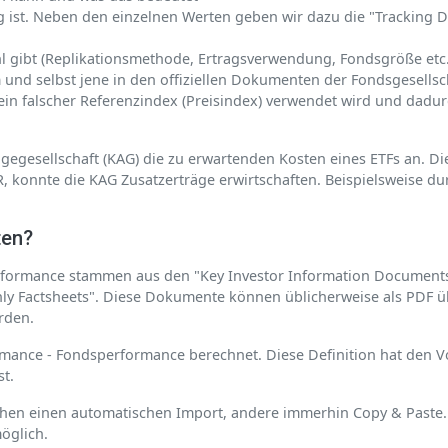
g ist. Neben den einzelnen Werten geben wir dazu die "Tracking Di
hl gibt (Replikationsmethode, Ertragsverwendung, Fondsgröße etc.
 und selbst jene in den offiziellen Dokumenten der Fondsgesellsc
 falscher Referenzindex (Preisindex) verwendet wird und dadurc
lagegesellschaft (KAG) die zu erwartenden Kosten eines ETFs an. Di
R, konnte die KAG Zusatzerträge erwirtschaften. Beispielsweise d
ten?
formance stammen aus den "Key Investor Information Documents" 
thly Factsheets". Diese Dokumente können üblicherweise als PDF ü
rden.
mance - Fondsperformance berechnet. Diese Definition hat den Vor
st.
chen einen automatischen Import, andere immerhin Copy & Paste
öglich.